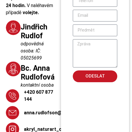
24 hodin.
V naléhavém
případě
volejte.
Jindřich
Rudlof
odpovědná
osoba: IČ:
05025699
Bc. Anna
Rudlofová
ODESLAT
kontaktní osoba
+420 607 877
144
anna.rudlofson@seznam.cz
akryl_naturart_cz